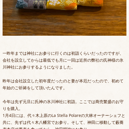
一昨年までは神社にお参りに行くのは初詣くらいだったのですが、
会社を設立してからは最低でも月に一回は近所の弊社の氏神様の氷
川神社にお参りするようになりました。
昨年は会社設立した初年度だったのと妻が本厄だったので、初めて
年始のご祈祷をして頂いたんです。
今年は先ず元旦に氏神の氷川神社に初詣。ここでは商売繁盛のお守
りを購入。
1月4日には、代々木上原のLa Stella Polareの大林オーナーシェフと
共に、先ずは代々木八幡宮でお参り。そして、神田に移動して藪蕎