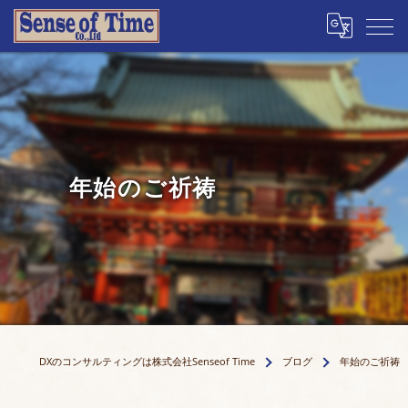
年始のご祈祷
DXのコンサルティングは株式会社Senseof Time
ブログ
年始のご祈祷